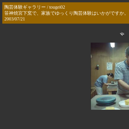
陶芸体験ギャラリー / tougei02
笹神焼宮下窯で、家族でゆっくり陶芸体験はいかがですか。
2003/07/21