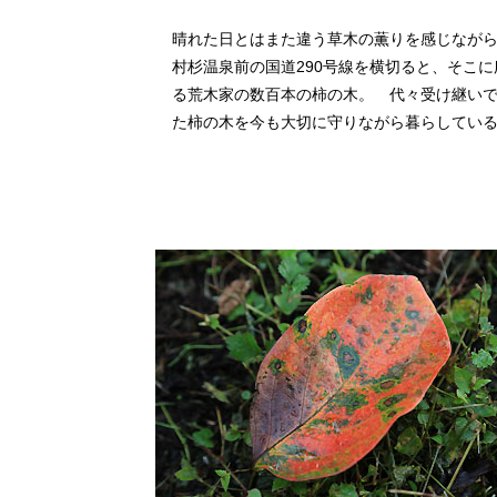
晴れた日とはまた違う草木の薫りを感じなが
村杉温泉前の国道290号線を横切ると、そこに
る荒木家の数百本の柿の木。 代々受け継い
た柿の木を今も大切に守りながら暮らしてい