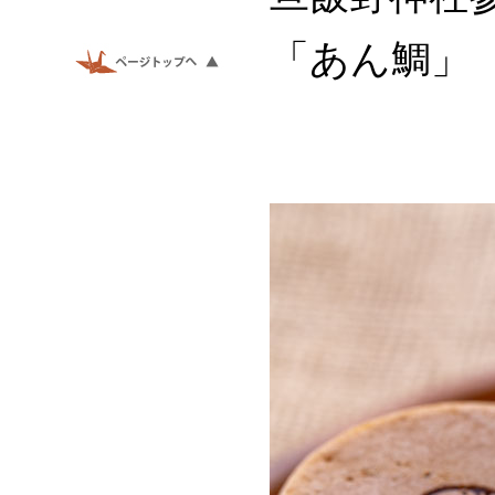
「あん鯛」