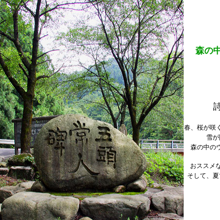
森の
春、桜が咲
雪が
森の中の
おススメ
そして、夏