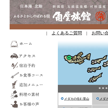
|
よくあるご質問
|
お問い
* 
メダカの住む里山
メダ