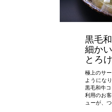
黒毛
細か
とろ
極上のサ
ようにな
黒毛和牛
利用のお客
ューが、