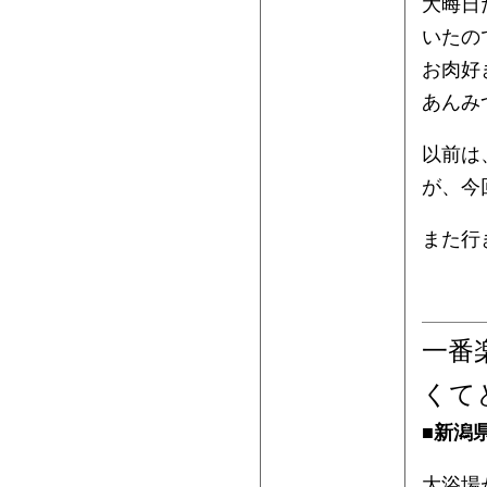
大晦日
いたの
お肉好
あんみ
以前は
が、今
また行
一番
くて
■
新潟県
大浴場