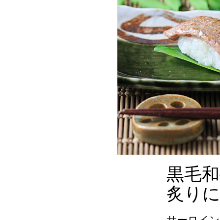
黒毛
炙り