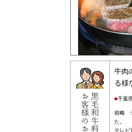
牛肉
る様
■
千葉県
前略 
た。
テレビ