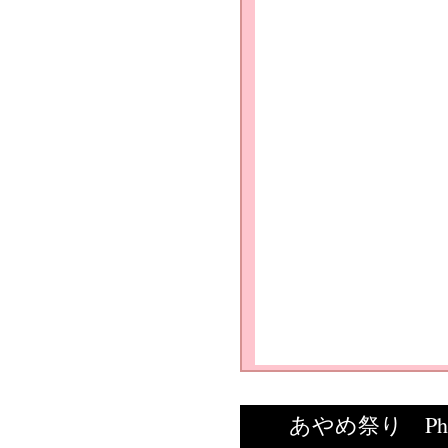
Ph
あやめ祭り