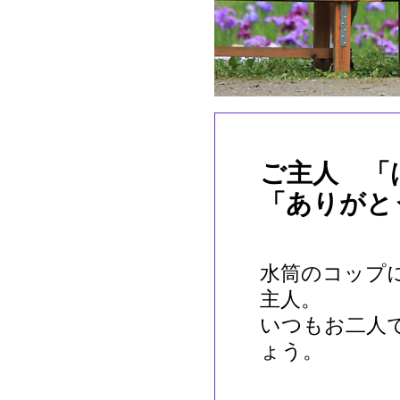
ご主人 
「ありが
水筒のコップ
主人。
いつもお二人
ょう。