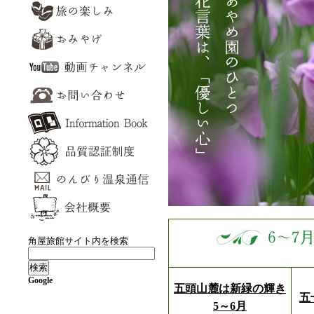
角屋旅館サイト内を検索
Google
五頭山麓は新緑の輝き
五
5～6月