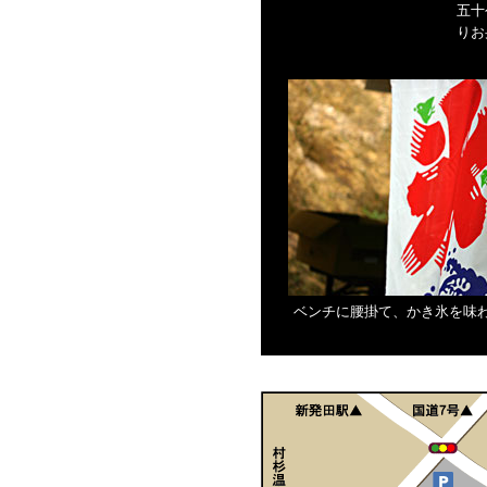
五十
りお
ベンチに腰掛て、かき氷を味