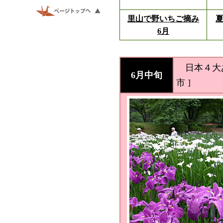
里山で野いちご摘み
夏
6月
日本４大あ
6月中旬
市 ]