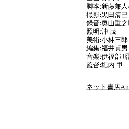
脚本:新藤兼人
撮影:黒田清巳
録音:奥山重之
照明:沖 茂
美術:小林三郎
編集:福井貞男
音楽:伊福部 
監督:堀内 甲
ネット書店Ama