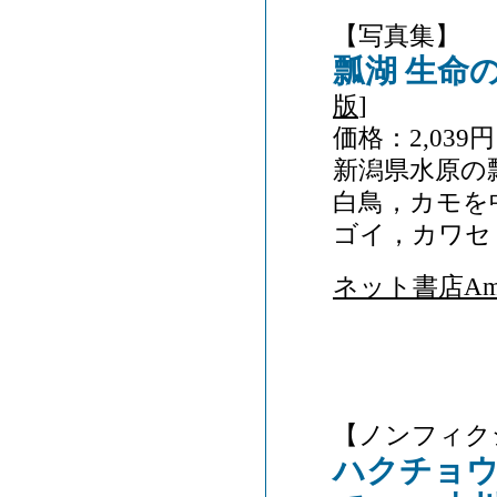
【写真集】
瓢湖 生命
版
]
価格：2,039円
新潟県水原の
白鳥，カモを
ゴイ，カワセ
ネット書店Ama
【ノンフィク
ハクチョ