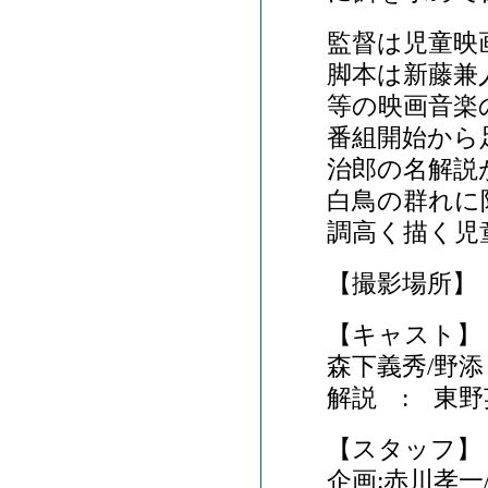
監督は児童映
脚本は新藤兼
等の映画音楽
番組開始から
治郎の名解説
白鳥の群れに
調高く描く児
【撮影場所】
【キャスト】
森下義秀/野添
解説 : 東
【スタッフ】
企画:赤川孝一