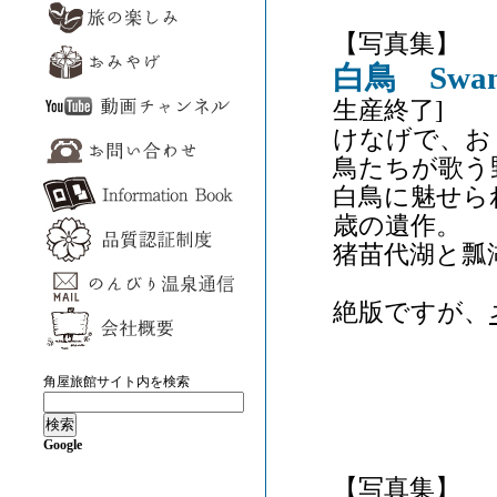
【写真集】
白鳥 Swa
生産終了]
けなげで、お
鳥たちが歌う
白鳥に魅せら
歳の遺作。
猪苗代湖と瓢
絶版ですが、
角屋旅館サイト内を検索
Google
【写真集】