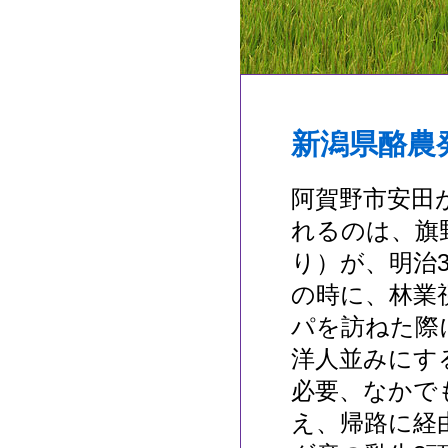
新潟県酪農
阿賀野市安田
れるのは、旗
り）が、明治31
の時に、林業
パを訪ねた際
洋人並みにす
必要、なかで
え、帰路に経