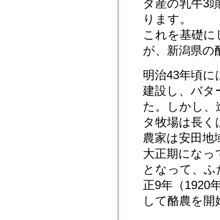
ダ産の乳牛3
ります。
これを基礎に
が、新潟県の
明治43年頃
建設し、バタ
た。しかし、
タ牧場は長く
農家は安田地
大正期になっ
となって、ふ
正9年（192
して酪農を開