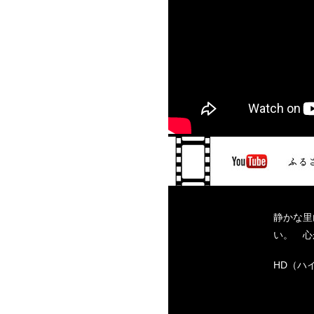
静かな里
い。 心
HD（ハ