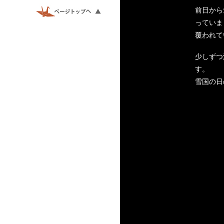
前日から
っていま
覆われて
少しずつ
す。
雪国の日