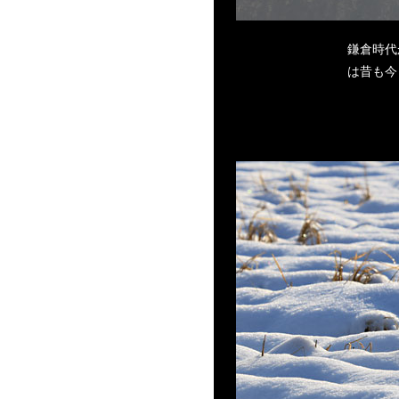
鎌倉時代
は昔も今