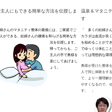
ご主人にもできる簡単な方法を伝授しま
温泉＆マタニテ
す
す
婦さんのマタニティ整体の最後には、ご家庭でご
「 多くの妊婦さ
人ができる、妊婦さんの腰痛を和らげる簡単な方
カラダは血流が良
法を伝授します。
を始めることがで
帰ってからも、ご
でゆっくり休むこ
主人の手で奥様を
っては理想的な環
楽にしてあげまし
奥様が受けた整体
ょう。
人で同じ体験をす
て、より一層理解
やすくなるので、
す。 」