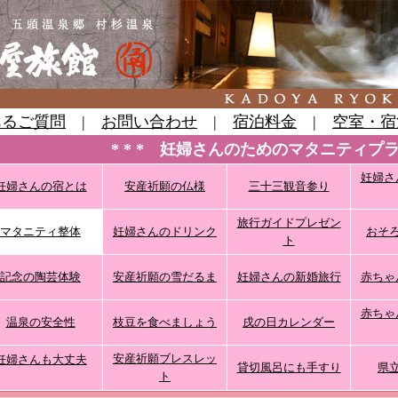
あるご質問
|
お問い合わせ
|
宿泊料金
|
空室・宿
* * * 妊婦さんのためのマタニティプラン
妊婦さ
妊婦さんの宿とは
安産祈願の仏様
三十三観音参り
旅行ガイドプレゼン
マタニティ整体
妊婦さんのドリンク
おそ
ト
記念の陶芸体験
安産祈願の雪だるま
妊婦さんの新婚旅行
赤ちゃ
赤ちゃ
温泉の安全性
枝豆を食べましょう
戌の日カレンダー
安産祈願ブレスレッ
妊婦さんも大丈夫
貸切風呂にも手すり
県
ト