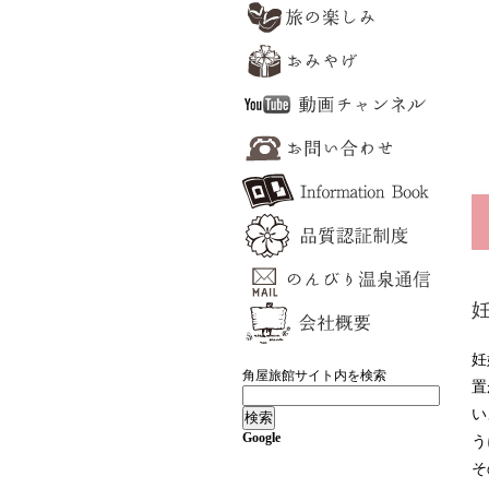
妊
角屋旅館サイト内を検索
置
い
Google
う
そ