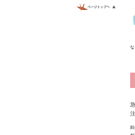
な
妊
が