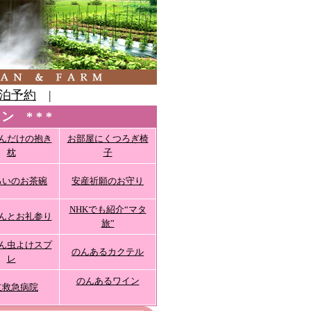
泊予約
|
 * * *
んだけの抱き
お部屋にくつろぎ椅
枕
子
ろいのお茶碗
安産祈願のお守り
NHKでも紹介“マタ
んとお礼参り
旅”
ん虫よけスプ
のんあるカクテル
レ
のんあるワイン
立救急病院