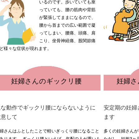
いるのです。
歩いていても座
っていても、腰の筋肉や背筋
が緊張してままになるので、
腰から首までの広い範囲で凝
ってしまい、腰痛、頭痛、肩
こり、坐骨神経痛、股関節痛
ど様々な症状が現れます。
妊婦さんのギックリ腰
妊婦さ
急な動作でギックリ腰にならないように
安定期の妊婦
注意して
ます
婦さんはふとしたことで軽いぎっくり腰になること
多くの妊婦さんが
あります。 ぎっくり腰といえば、年配の人が重いも
ただし、妊娠3ヶ