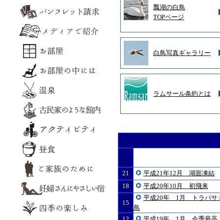
瓢湖の白鳥
TOPページ
白鳥写真ギャラリー
ラムサール条約とは
21
平成21年12月 湖面凍結
18
平成20年10月 初飛来
平成20年 1月 トラバサ
15
鳥
12
平成19年 1月 今季最高