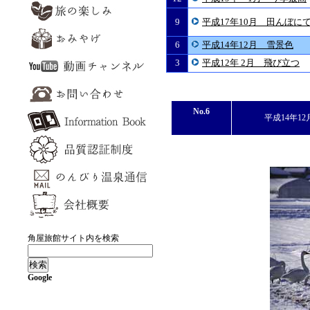
9
平成17年10月 田んぼに
6
平成14年12月 雪景色
3
平成12年 2月 飛び立つ
No.6
平成14年12
角屋旅館サイト内を検索
Google