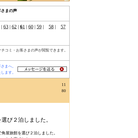
客さまの声
|
63
|
62
|
6
1
|
60
|
59
|
58
|
57
クチコミ・お客さまの声が閲覧できます。
客さまへ。
たします。
11
80
を選び２泊しました。
で角屋旅館を選び２泊しました。