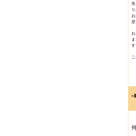
先
り
お
翌
お
ま
す
こ
■