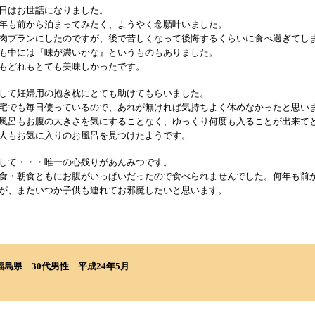
日はお世話になりました。
年も前から泊まってみたく、ようやく念願叶いました。
肉プランにしたのですが、後で苦しくなって後悔するくらいに食べ過ぎてし
も中には『味が濃いかな』というものもありました。
もどれもとても美味しかったです。
して妊婦用の抱き枕にとても助けてもらいました。
宅でも毎日使っているので、あれが無ければ気持ちよく休めなかったと思い
風呂もお腹の大きさを気にすることなく、ゆっくり何度も入ることが出来て
人もお気に入りのお風呂を見つけたようです。
して・・・唯一の心残りがあんみつです。
食・朝食ともにお腹がいっぱいだったので食べられませんでした。何年も前
が、またいつか子供も連れてお邪魔したいと思います。
福島県
30代男性
平成24年5月