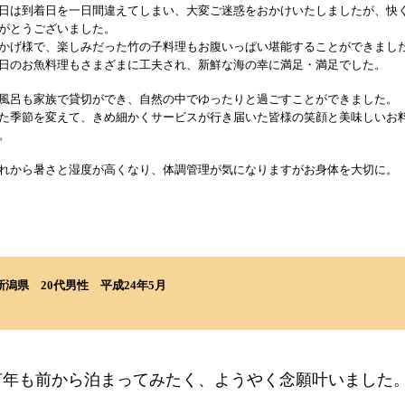
日は到着日を一日間違えてしまい、大変ご迷惑をおかけいたしましたが、快
がとうございました。
かげ様で、楽しみだった竹の子料理もお腹いっぱい堪能することができまし
日のお魚料理もさまざまに工夫され、新鮮な海の幸に満足・満足でした。
風呂も家族で貸切ができ、自然の中でゆったりと過ごすことができました。
た季節を変えて、きめ細かくサービスが行き届いた皆様の笑顔と美味しいお
。
れから暑さと湿度が高くなり、体調管理が気になりますがお身体を大切に。
新潟県
20代男性
平成24年5月
何年も前から泊まってみたく、ようやく念願叶いました