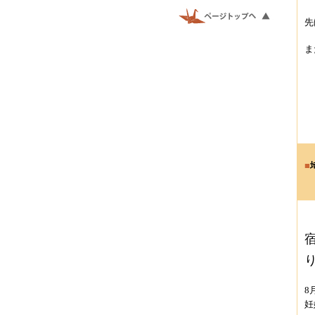
先
ま
■
8
妊