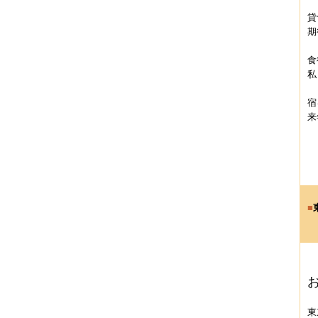
貸
期
食
私
宿
来
■
東