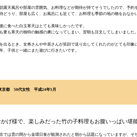
切露天風呂や部屋の雰囲気、お料理などが期待が持てそうでしたので、予約
待どうり、部屋も広く、お風呂にも近くて、お料理も季節の地の物をおなか
後に食べた白玉寒天はとても美味しかったです。
も妻も寒天の独特の触感の虜になってしまい、翌朝も注文してしまいました
を出るとき、女将さんや中居さんが笑顔で送り出してくれたのがとても印象
年、子供と一緒にまた遊びに行きたいです。
東京都
50代女性
平成24年5月
おかげ様で、楽しみだった竹の子料理もお腹いっぱい堪
京では雲の間から金環日食が観測されたと朝から話題になっていますが、そ