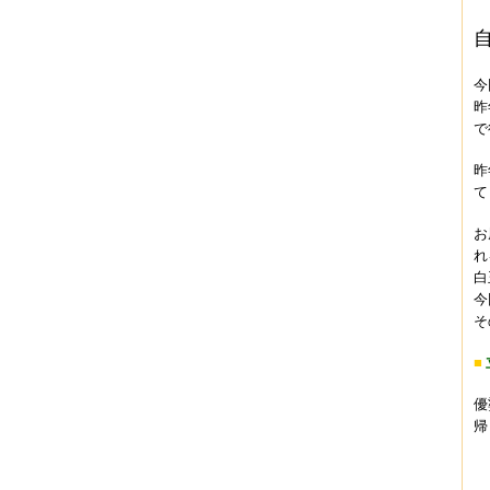
今
昨
で
昨
て
お
れ
白
今
そ
■
優
帰