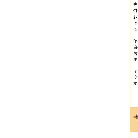
先
何
お
で
で
そ
自
お
主
そ
夕
す
■