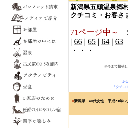
新潟県五頭温泉郷
クチコミ・お客さ
71
ページ中～
|
66
|
65
|
64
|
63
・・・
※今まで投稿し
ふ
「クチコ
■
新潟県 40
代女性
平成23年12